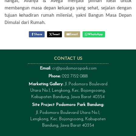
hangat, Avanya & Avega menjadi pilihan ideal untuk
membangun masa depan keluarga yang sehat, sejalan dengan
tujuan kehadiran rumah milenial, yakni Bangun Masa Depan
Dimulai dari Rumah.
Share
Tweet
Email
WhatsApp
CONTACT US
Email:
cr@podomoropark.com
Phone:
022 7152 0888
Marketing Gallery:
Jl. Podomoro Boulevard
Utara No.1, Lengkong, Kec. Bojongsoang,
Kabupaten Bandung, Jawa Barat 40354
Site Project Podomoro Park Bandung:
Jl. Podomoro Boulevard Utara No.1,
Lengkong, Kec. Bojongsoang, Kabupaten
Bandung, Jawa Barat 40354