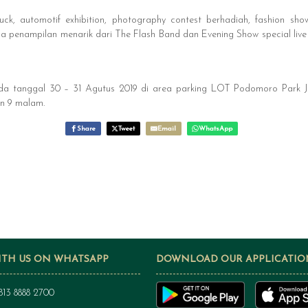
ruck, automotif exhibition, photography contest berhadiah, fashion sho
uga penampilan menarik dari The Flash Band dan Evening Show special liv
ada tanggal 30 – 31 Agutus 2019 di area parking LOT Podomoro Park J
an 9 malam.
Share
Tweet
Email
WhatsApp
ITH US ON WHATSAPP
DOWNLOAD OUR APPLICATIO
813 8888 2700