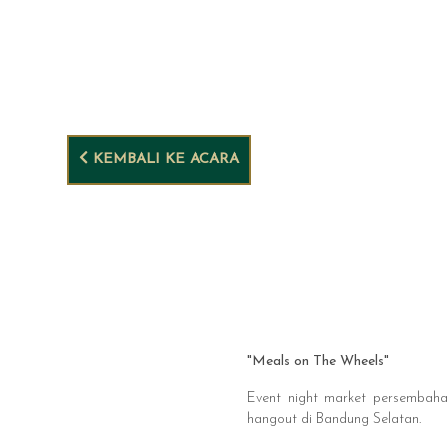
KEMBALI KE ACARA
"Meals on The Wheels"
Event night market persembaha
hangout di Bandung Selatan.