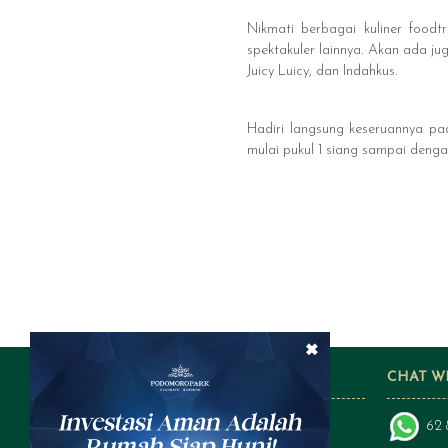
Nikmati berbagai kuliner foodt
spektakuler lainnya. Akan ada j
Juicy Luicy, dan Indahkus.
Hadiri langsung keseruannya p
mulai pukul 1 siang sampai deng
×
FOLLOW US ON SOCIAL MEDIA
CHAT W
62 