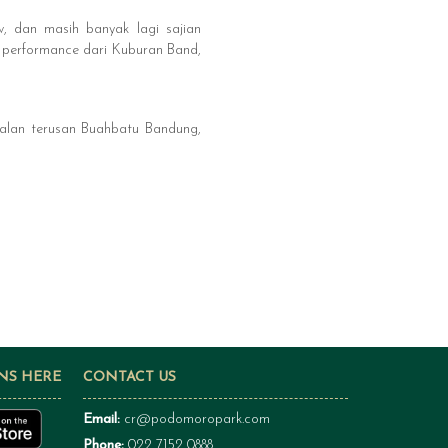
w, dan masih banyak lagi sajian
e performance dari Kuburan Band,
alan terusan Buahbatu Bandung,
NS HERE
CONTACT US
Email:
cr@podomoropark.com
Phone:
022 7152 0888