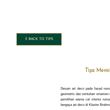
BACK TO TIPS
Tips Memi
Desain art deco pada fasad ruma
geometris dan sentuhan ornamen m
pemilihan warna cat interior rum
bergaya art deco di Klaster Brah