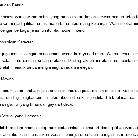
an dan Bersih
mbinasi warna-warna netral yang menonjolkan kesan mewah namun tetap t
bisa menjadi pilihan untuk ruang tamu atau ruang keluarga. Warna netral
engan berbagai jenis furnitur dan aksen interior.
onjolkan Karakter
co juga identik dengan penggunaan warna bold yang berani. Warna seperti em
da salah satu dinding sebagai aksen. Dinding aksen ini akan memberikan
 lebih menarik tanpa menghilangkan nuansa elegan.
n Mewah
, perak, atau tembaga juga sering ditemukan pada desain art deco. Kamu 
list dinding, bingkai cermin, atau aksen di sekitar jendela. Efek kilauan d
an glamor yang khas dari gaya art deco.
k Visual yang Harmonis
lebih modern namun tetap mempertahankan esensi art deco, pilihan warna m
ti abu-abu, dan memainkan variasi tonenya di seluruh ruangan akan mencip