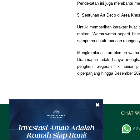
Pendekatan ini juga membantu men
5. Sentuhan Art Deco di Area Khu
Untuk memberikan karakter kuat p
makan. Warna-warna seperti hit
sempurna untuk ruangan-ruangan ya
Mengkombinasikan elemen warna d
Brahmapuri tidak hanya menghad
penghuni. Segera miliki hunia
diperpanjang hingga Desember 20
×
FOLLOW US ON SOCIAL MEDIA
CHAT W
62 