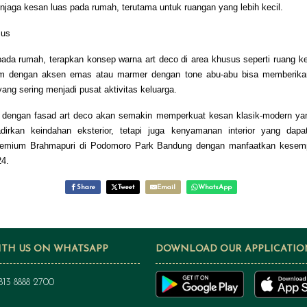
jaga kesan luas pada rumah, terutama untuk ruangan yang lebih kecil.
sus
ada rumah, terapkan konsep warna art deco di area khusus seperti ruang ker
am dengan aksen emas atau marmer dengan tone abu-abu bisa memberika
ng sering menjadi pusat aktivitas keluarga.
engan fasad art deco akan semakin memperkuat kesan klasik-modern yang
irkan keindahan eksterior, tetapi juga kenyamanan interior yang dapa
n premium Brahmapuri di Podomoro Park Bandung dengan manfaatkan kes
24.
Share
Tweet
Email
WhatsApp
ITH US ON WHATSAPP
DOWNLOAD OUR APPLICATIO
813 8888 2700