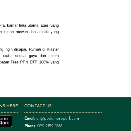
ja, kamar tidur utama, atau ruang
n kesan mewah dan artistik yang
 ingin dicapai. Rumah di Klaster
t diatur sesuai gaya dan selera
empatan Free PPN DTP 100% yang
NS HERE
CONTACT US
Email:
cr@podomoropark.com
Phone:
022 7152 0888