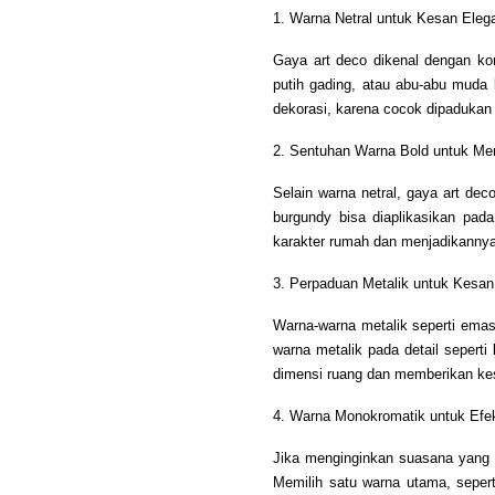
1. Warna Netral untuk Kesan Eleg
Gaya art deco dikenal dengan ko
putih gading, atau abu-abu muda 
dekorasi, karena cocok dipadukan d
2. Sentuhan Warna Bold untuk Men
Selain warna netral, gaya art de
burgundy bisa diaplikasikan pa
karakter rumah dan menjadikannya
3. Perpaduan Metalik untuk Kesa
Warna-warna metalik seperti emas
warna metalik pada detail seperti 
dimensi ruang dan memberikan kes
4. Warna Monokromatik untuk Efe
Jika menginginkan suasana yang 
Memilih satu warna utama, seper