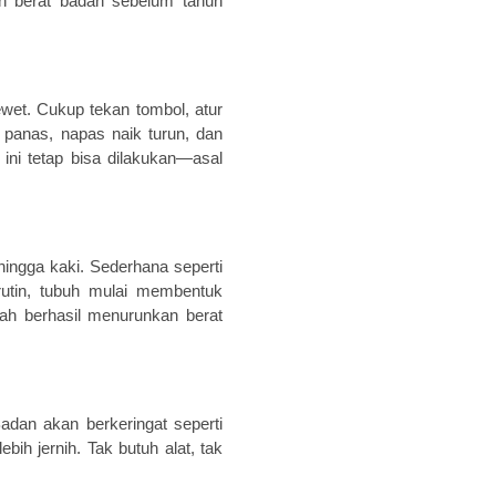
an berat badan sebelum tahun
ewet. Cukup tekan tombol, atur
i panas, napas naik turun, dan
ini tetap bisa dilakukan—asal
hingga kaki. Sederhana seperti
rutin, tubuh mulai membentuk
rnah berhasil menurunkan berat
adan akan berkeringat seperti
ebih jernih. Tak butuh alat, tak