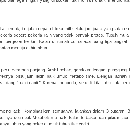
rapa olahraga ringan yang dilakukan dari rumah untuk menurunk
 lemak, berjalan cepat di treadmill selalu jadi juara yang tak cer
bekerja seperti pekerja rajin yang tidak banyak protes. Tubuh mula
an bergeser ke kiri. Kalau di rumah cuma ada ruang tiga langkah, 
antap menuju akhir tahun.
 perlu ceramah panjang. Ambil beban, gerakkan lengan, punggung, 
efeknya bisa jauh lebih baik untuk metabolisme. Dengan latihan 
rus bilang “nanti-nanti.” Karena menunda, seperti kita tahu, tak pe
umping jack. Kombinasikan semuanya, jalankan dalam 3 putaran. B
ilnya setimpal. Metabolisme naik, kalori terbakar, dan pikiran jadi l
anya tubuh yang bekerja untuk tubuh itu sendiri.