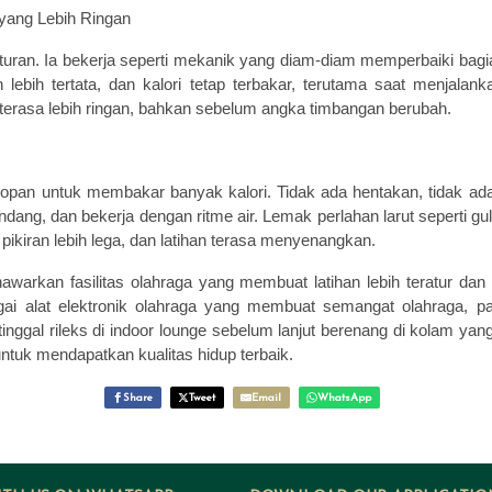
 yang Lebih Ringan
turan. Ia bekerja seperti mekanik yang diam-diam memperbaiki bag
 lebih tertata, dan kalori tetap terbakar, terutama saat menjalan
terasa lebih ringan, bahkan sebelum angka timbangan berubah.
sopan untuk membakar banyak kalori. Tidak ada hentakan, tidak a
ng, dan bekerja dengan ritme air. Lemak perlahan larut seperti gula
pikiran lebih lega, dan latihan terasa menyenangkan.
arkan fasilitas olahraga yang membuat latihan lebih teratur da
ai alat elektronik olahraga yang membuat semangat olahraga, pa
tinggal rileks di indoor lounge sebelum lanjut berenang di kolam y
ntuk mendapatkan kualitas hidup terbaik.
Share
Tweet
Email
WhatsApp