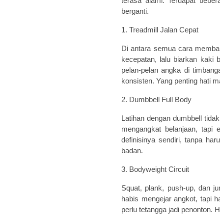
terasa alami. Terdapat bebe
berganti.
1. Treadmill Jalan Cepat
Di antara semua cara membakar
kecepatan, lalu biarkan kaki 
pelan-pelan angka di timbang
konsisten. Yang penting hati m
2. Dumbbell Full Body
Latihan dengan dumbbell tidak
mengangkat belanjaan, tapi 
definisinya sendiri, tanpa ha
badan.
3. Bodyweight Circuit
Squat, plank, push-up, dan j
habis mengejar angkot, tapi has
perlu tetangga jadi penonton. H