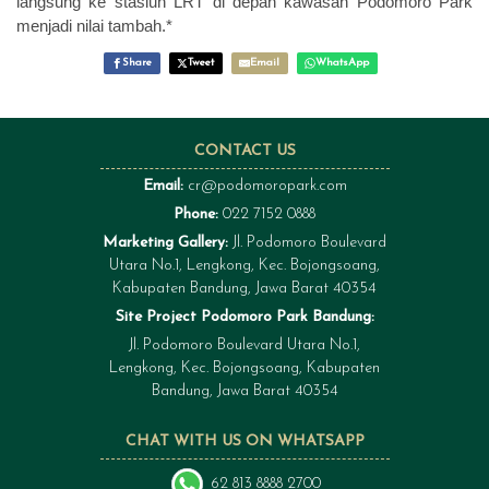
langsung ke stasiun LRT di depan kawasan Podomoro Park
menjadi nilai tambah.*
Share
Tweet
Email
WhatsApp
CONTACT US
Email:
cr@podomoropark.com
Phone:
022 7152 0888
Marketing Gallery:
Jl. Podomoro Boulevard
Utara No.1, Lengkong, Kec. Bojongsoang,
Kabupaten Bandung, Jawa Barat 40354
Site Project Podomoro Park Bandung:
Jl. Podomoro Boulevard Utara No.1,
Lengkong, Kec. Bojongsoang, Kabupaten
Bandung, Jawa Barat 40354
CHAT WITH US ON WHATSAPP
62 813 8888 2700