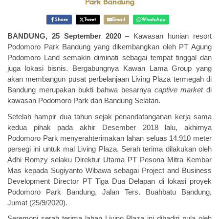
Park Bandung
Share
Tweet
Email
WhatsApp
BANDUNG, 25 September 2020
–
Kawasan
hunian resort
Podomoro Park Bandung yang dikembangkan oleh PT Agung
Podomoro Land semakin diminati sebagai tempat tinggal dan
juga lokasi bisnis. Bergabungnya Kawan Lama Group yang
akan membangun pusat perbelanjaan Living Plaza termegah di
Bandung merupakan bukti bahwa besarnya
captive market
di
kawasan Podomoro Park dan Bandung Selatan.
Setelah hampir dua tahun sejak penandatanganan kerja sama
kedua pihak pada akhir Desember 2018 lalu, akhirnya
Podomoro Park menyerahterimakan lahan seluas 14.910 meter
persegi ini untuk mal Living Plaza. Serah terima dilakukan oleh
Adhi Romzy selaku Direktur Utama PT Pesona Mitra Kembar
Mas kepada Sugiyanto Wibawa sebagai Project and Business
Development Director PT Tiga Dua Delapan di lokasi proyek
Podomoro Park Bandung, Jalan Ters. Buahbatu Bandung,
Jumat (25/9/2020).
Seremoni serah terima lahan Living Plaza ini dihadiri pula oleh