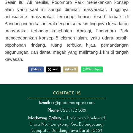
Selain itu, Ali menilai, Podomoro Park menekankan konsep
alam yang saat ini sangat diminati masyarakat. Tingginya
antusiasme masyarakat terhadap hunian resort terbaik di
Bandung ini berkaitan erat dengan semakin tingginya kesadaran
masyarakat terhadap kesehatan. Apalagi, Podomoro Park
mengedepankan konsep 5 elemen alam, yaitu udara bersih,
pepohonan rindang, ruang terbuka hijau, pemandangan
pegunungan, dan danau megah yang melintang 1 km di tengah
kawasan.
Share
Tweet
Email
WhatsApp
CONTACT US
Email:
cr@podomoropark.com
Phone:
022 7152 0888
Marketing Gallery:
Jl. Podomoro Boulevard
Utara No.1, Lengkong, Kec. Bojongsoang,
Kabupaten Bandung, Jawa Barat 40354