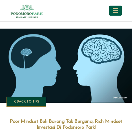
BACK TO TIPS
Poor Mindset Beli Barang Tak Berguna, Rich Mindset
Investasi Di Podomoro Park!