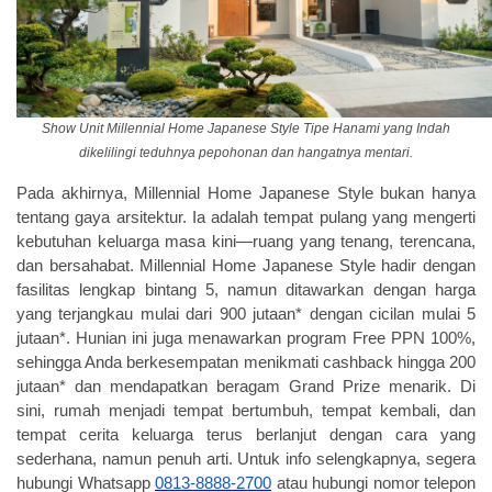
Show Unit Millennial Home Japanese Style Tipe Hanami yang Indah
dikelilingi teduhnya pepohonan dan hangatnya mentari.
Pada akhirnya, Millennial Home Japanese Style bukan hanya
tentang gaya arsitektur. Ia adalah tempat pulang yang mengerti
kebutuhan keluarga masa kini—ruang yang tenang, terencana,
dan bersahabat. Millennial Home Japanese Style hadir dengan
fasilitas lengkap bintang 5, namun ditawarkan dengan harga
yang terjangkau mulai dari
900 jutaan
* dengan
cicilan mulai 5
jutaan
*. Hunian ini juga menawarkan
program Free PPN 100%,
sehingga Anda berkesempatan menikmati cashback hingga 200
jutaan
*
dan mendapatkan beragam Grand Prize menarik
. Di
sini, rumah menjadi tempat bertumbuh, tempat kembali, dan
tempat cerita keluarga terus berlanjut dengan cara yang
sederhana, namun penuh arti. Untuk info selengkapnya, segera
hubungi Whatsapp
0813-8888-2700
atau hubungi nomor telepon