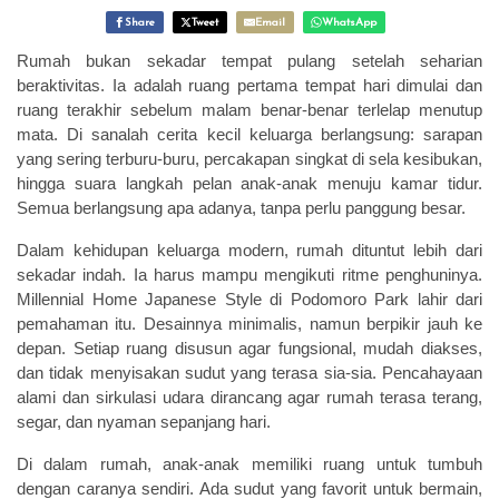
Share
Tweet
Email
WhatsApp
Rumah bukan sekadar tempat pulang setelah seharian
beraktivitas. Ia adalah ruang pertama tempat hari dimulai dan
ruang terakhir sebelum malam benar-benar terlelap menutup
mata. Di sanalah cerita kecil keluarga berlangsung: sarapan
yang sering terburu-buru, percakapan singkat di sela kesibukan,
hingga suara langkah pelan anak-anak menuju kamar tidur.
Semua berlangsung apa adanya, tanpa perlu panggung besar.
Dalam kehidupan keluarga modern, rumah dituntut lebih dari
sekadar indah. Ia harus mampu mengikuti ritme penghuninya.
Millennial Home Japanese Style di Podomoro Park lahir dari
pemahaman itu. Desainnya minimalis, namun berpikir jauh ke
depan. Setiap ruang disusun agar fungsional, mudah diakses,
dan tidak menyisakan sudut yang terasa sia-sia. Pencahayaan
alami dan sirkulasi udara dirancang agar rumah terasa terang,
segar, dan nyaman sepanjang hari.
Di dalam rumah, anak-anak memiliki ruang untuk tumbuh
dengan caranya sendiri. Ada sudut yang favorit untuk bermain,