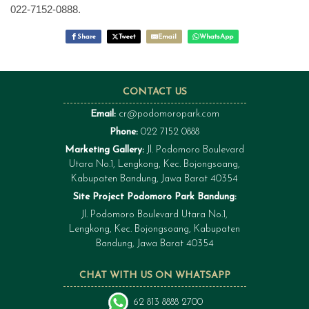
022-7152-0888.
Share
Tweet
Email
WhatsApp
CONTACT US
Email:
cr@podomoropark.com
Phone:
022 7152 0888
Marketing Gallery:
Jl. Podomoro Boulevard
Utara No.1, Lengkong, Kec. Bojongsoang,
Kabupaten Bandung, Jawa Barat 40354
Site Project Podomoro Park Bandung:
Jl. Podomoro Boulevard Utara No.1,
Lengkong, Kec. Bojongsoang, Kabupaten
Bandung, Jawa Barat 40354
CHAT WITH US ON WHATSAPP
62 813 8888 2700