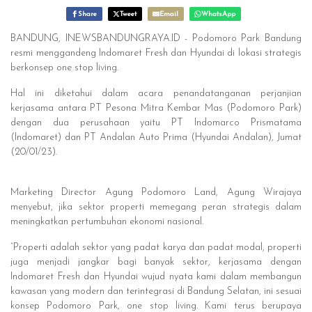
Share
Tweet
Email
WhatsApp
BANDUNG, INEWSBANDUNGRAYA.ID - Podomoro Park Bandung
resmi menggandeng Indomaret Fresh dan Hyundai di lokasi strategis
berkonsep one stop living.
Hal ini diketahui dalam acara penandatanganan perjanjian
kerjasama antara PT Pesona Mitra Kembar Mas (Podomoro Park)
dengan dua perusahaan yaitu PT Indomarco Prismatama
(Indomaret) dan PT Andalan Auto Prima (Hyundai Andalan), Jumat
(20/01/23).
Marketing Director Agung Podomoro Land, Agung Wirajaya
menyebut, jika sektor properti memegang peran strategis dalam
meningkatkan pertumbuhan ekonomi nasional.
“Properti adalah sektor yang padat karya dan padat modal, properti
juga menjadi jangkar bagi banyak sektor, kerjasama dengan
Indomaret Fresh dan Hyundai wujud nyata kami dalam membangun
kawasan yang modern dan terintegrasi di Bandung Selatan, ini sesuai
konsep Podomoro Park, one stop living. Kami terus berupaya