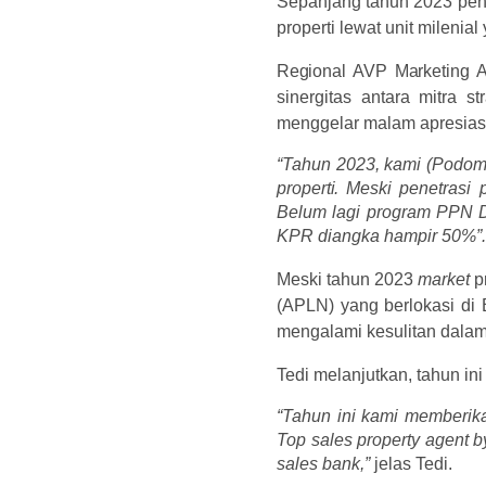
Sepanjang tahun 2023 pe
properti lewat unit milenia
Regional
AVP
Marketing
sinergitas antara mitra s
menggelar malam apresias
“Tahun 2023, kami (Podom
properti.
Meski penetrasi p
Belum lagi program PPN D
KPR diangka hampir 50%”
Meski
tahun
2023
market
p
(APLN) yang berlokasi di 
mengalami kesulitan dalam
Tedi melanjutkan, tahun in
“Tahun ini kami memberika
Top sales property agent by
sales bank,”
jelas Tedi.