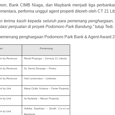
on, Bank CIMB Niaga, dan Maybank menjadi tiga perbankan
mentara, performa unggul agent properti ditoreh oleh CT 21 Lib
n terima kasih kepada seluruh para pemenang penghargaan, 
stasi penjualan di proyek Podomoro Park Bandung,”
tutup Tedi.
ra pemenang penghargaan Podomoro Park Bank & Agent Award 2
aan
Pemenang
ent by Revenue
Rendi Prayoga – Century 21 Liberty
ent by Revenue
Dr. Genis Ginanjar – Prolov
ent by Revenue
Adri Leorensius – Linktown
nt by Unit
Maria Cicilia Yoviana – Fame Property
nt by Unit
Iis Nurlaela – Mezzo Property
Adhika Septhian – Zenith
Central
nt by Unit
Bandung