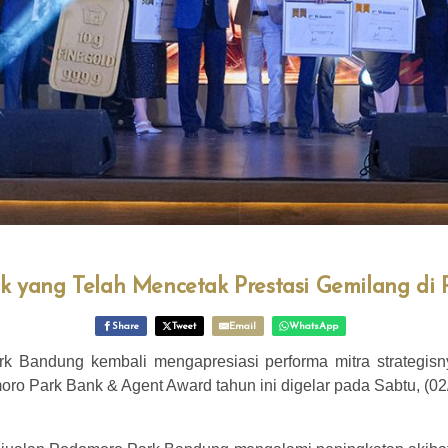
aik yang Telah Mencetak Prestasi Gemilang d
Share
Tweet
Email
WhatsApp
k Bandung kembali mengapresiasi performa mitra strategisn
o Park Bank & Agent Award tahun ini digelar pada Sabtu, (02/