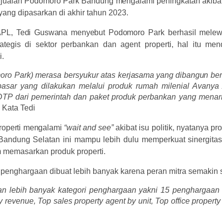
njualan Podomoro Park Bandung
mengalami
peningkatan akiba
l yang dipasarkan di akhir tahun 2023.
APL,
Tedi
Guswana
menyebut
Podomoro
Park berhasil melewa
trategis di sektor perbankan dan agent properti, hal itu m
i.
oro Park) merasa bersyukur atas
kerjasama yang dibangun
be
asar yang dilakukan melalui produk rumah milenial Avanya A
TP dari pemerintah dan paket produk perbankan yang menar
.
Kata Tedi
roperti
mengalami
“wait
and
see”
akibat
isu politik, nyatanya 
Bandung Selatan ini mampu lebih dulu memperkuat sinergitas 
 memasarkan produk properti.
i penghargaan dibuat lebih banyak karena peran mitra semakin s
n lebih banyak kategori penghargaan yakni 15 penghargaan d
 revenue, Top sales property agent by unit, Top office propert