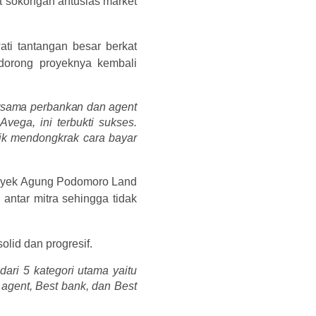
t sokongan antusias market
ti tantangan besar berkat
endorong proyeknya kembali
rsama perbankan dan agent
vega, ini terbukti sukses.
ik mendongkrak cara bayar
proyek Agung Podomoro Land
antar mitra sehingga tidak
olid dan progresif.
ari 5 kategori utama yaitu
y agent, Best bank, dan Best