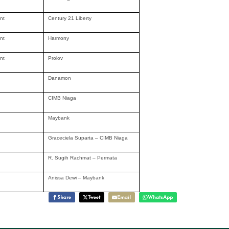
nt
Century 21 Liberty
nt
Harmony
nt
Prolov
Danamon
CIMB Niaga
Maybank
Graceciela Suparta – CIMB Niaga
R. Sugih Rachmat – Permata
Anissa Dewi – Maybank
Share
Tweet
Email
WhatsApp