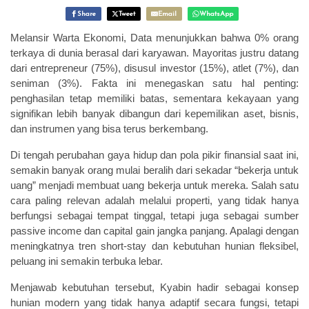
Share
Tweet
Email
WhatsApp
Melansir Warta Ekonomi, Data menunjukkan bahwa
0% orang
terkaya di dunia berasal dari karyawan
. Mayoritas justru datang
dari entrepreneur (75%), disusul investor (15%), atlet (7%), dan
seniman (3%). Fakta ini menegaskan satu hal penting:
penghasilan tetap memiliki batas
, sementara kekayaan yang
signifikan lebih banyak dibangun dari kepemilikan aset, bisnis,
dan instrumen yang bisa terus berkembang.
Di tengah perubahan gaya hidup dan pola pikir finansial saat ini,
semakin banyak orang mulai beralih dari sekadar “bekerja untuk
uang” menjadi
membuat uang bekerja untuk mereka
. Salah satu
cara paling relevan adalah melalui properti, yang tidak hanya
berfungsi sebagai tempat tinggal, tetapi juga sebagai
sumber
passive income dan capital gain jangka panjang
. Apalagi dengan
meningkatnya tren short-stay dan kebutuhan hunian fleksibel,
peluang ini semakin terbuka lebar.
Menjawab kebutuhan tersebut, Kyabin hadir sebagai konsep
hunian modern yang tidak hanya adaptif secara fungsi, tetapi