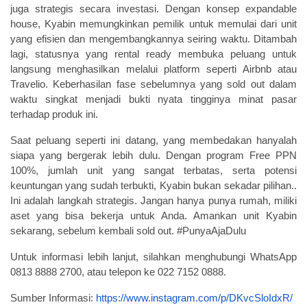
juga strategis secara investasi. Dengan konsep
expandable
house
, Kyabin memungkinkan pemilik untuk memulai dari unit
yang efisien dan mengembangkannya seiring waktu. Ditambah
lagi, statusnya yang
rental ready
membuka peluang untuk
langsung menghasilkan melalui platform seperti Airbnb atau
Travelio. Keberhasilan fase sebelumnya yang sold out dalam
waktu singkat menjadi bukti nyata tingginya minat pasar
terhadap produk ini.
Saat peluang seperti ini datang, yang membedakan hanyalah
siapa yang bergerak lebih dulu. Dengan program
Free PPN
100%
, jumlah unit yang sangat terbatas, serta potensi
keuntungan yang sudah terbukti, Kyabin bukan sekadar pilihan..
Ini adalah langkah strategis.
Jangan hanya punya rumah, miliki
aset yang bisa bekerja untuk Anda. Amankan unit Kyabin
sekarang, sebelum kembali sold out. #PunyaAjaDulu
Untuk informasi lebih lanjut, silahkan menghubungi
WhatsApp
0813 8888 2700, atau telepon ke 022 7152 0888.
Sumber Informasi:
https://www.instagram.com/p/DKvcSloIdxR/