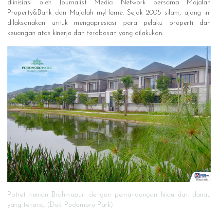
diinisiasi oleh Journalist Media Network bersama Majalah
Property&Bank dan Majalah myHome. Sejak 2005 silam, ajang ini
dilaksanakan untuk mengapresiasi para pelaku properti dan
keuangan atas kinerja dan terobosan yang dilakukan.
Potret hunian Brahmapuri dengan pemandangan hijau dan danau
yang tenang. (Dok. Podomoro Park)