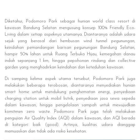
Diketahui, Podomoro Park sebagai hunian world class resort di
kawasan Bandung Selatan mengusung konsep 100% Friendly Eco-
Living dalam setiap aspeknya utamanya. Diantaranya adalah udara
sejuk yang berasal dari hembusan wind tunnel pegunungan,
keindahan pemandangan barisan pegunungan Bandung Selatan,
hampir 50% lahan untuk Ruang Terbuka Hijau, kemegahan danau
indah sepanjang 1 km, hingga pepohonan rindang dan collective
garden yang menghadirkan keindahan dan keteduhan kawasan.
Di samping kelima aspek utama tersebut, Podomoro Park juga
melakukan beberapa terobosan, diantaranya menyediakan hunian
smart home untuk mendukung penghematan energi, penyediaan
charging station untuk mobil listrik, penyediaan jasa sewa sepeda
dalam kawasan, hingga pengelolaan sampah untuk mewujudkan
komitmen zero waste. Podomoro Park juga telah melakukan
pengujian Air Quality Index (AQI) dalam kawasan, dan AQI berada
di kategori baik (good). Artinya, kualitas udara dianggap
memuaskan dan tidak ada risiko kesehatan.