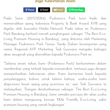
Jaga Kelestarian Alam
Share
Tweet
Email
WhatsApp
Pada Senin (20/5/2024), Podomoro Park turut hadir dan
memeriahkan ajang Indonesia Property & Bank Award XVIII yang
digelar oleh Journalist Media Network. Pada tahun ini, Podomoro
Park Bandung berhasil meraih penghargaan sebagai “The Best Eco-
Living Premium Housing in Bandung”, yang diterima oleh Marketing
Manager Podomoro Park Tomas Tandy. Dalam kesempatan yang
sama, Regional AVP Marketing Tedi Guswana mengaku bahagia
akan anugerah yang diserahkan kepada Podomoro Park ini.
"Selama enam tahun, kami (Podomoro Park) berkomitmen dalam
memberikan yang terbaik kepada masyarakat, tentunya juga dengan
memperhatikan kelestarian alam. Kami berterima kasih kepada
penyelenggara, bahwa untuk kelima kalinya, usaha-usaha kami
diapresiasi lewat ajang yang prestisius ini,” ujar Tedi Guswana. Ia
melanjutkan, “Dengan dinobatkannya sebagai “The Best Eco-Living
Premium Housing in Bandung”, kami semakin percaya diri akan usaha
kami dalam mengusung konsep 100% Friendly Eco-Living, yakni
premium housing yang ramah lingkungan.”