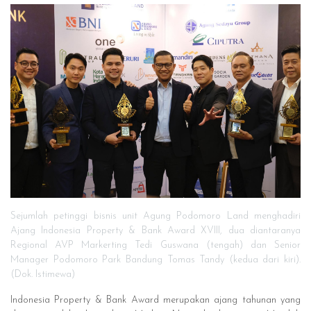
Sejumlah petinggi bisnis unit Agung Podomoro Land menghadiri
Ajang Indonesia Property & Bank Award XVIII, dua diantaranya
Regional AVP Markerting Tedi Guswana (tengah) dan Senior
Manager Podomoro Park Bandung Tomas Tandy (kedua dari kiri).
(Dok. Istimewa)
Indonesia Property & Bank Award merupakan ajang tahunan yang