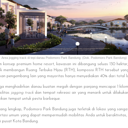
Area jogging track di tepi danau Podomoro Park Bandung. (Dok. Podomoro Park Bandung)
konsep premium home resort, kawasan ini dibangung seluas 130 hektar
uk membangun Ruang Terbuka Hijau (RTH), komposisi RTH tersebut ya
gkan pengembang lain yang mayoritas hanya menyediakan 40% dari total la
uga menghadirkan danau buatan megah dengan panjang mencapai 1 kilome
silitas
jogging track
dan tempat rekreasi air yang menarik untuk dilakuka
adikan tempat untuk pesta barbeque.
 yang lengkap, Podomoro Park Bandung juga terletak di lokasi yang sanga
rtasi umum yang dapat mempermudah mobilitas Anda untuk beraktivitas, s
ri pusat Kota Bandung.