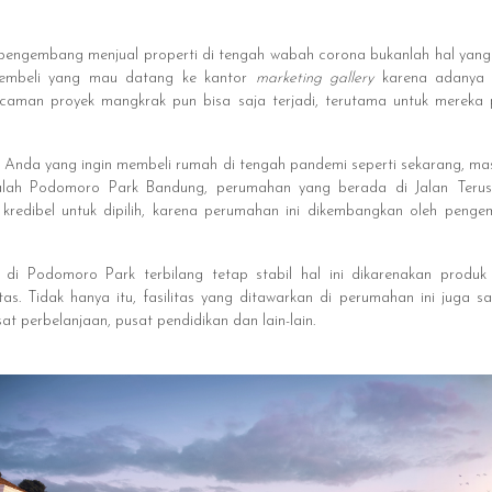
 pengembang menjual properti di tengah wabah corona bukanlah hal yang
pembeli yang mau datang ke kantor
marketing gallery
karena adanya
ncaman proyek mangkrak pun bisa saja terjadi, terutama untuk mereka
i Anda yang ingin membeli rumah di tengah pandemi seperti sekarang, m
adalah Podomoro Park Bandung, perumahan yang berada di Jalan Teru
kredibel untuk dipilih, karena perumahan ini dikembangkan oleh peng
n di Podomoro Park terbilang tetap stabil hal ini dikarenakan prod
s. Tidak hanya itu, fasilitas yang ditawarkan di perumahan ini juga s
sat perbelanjaan, pusat pendidikan dan lain-lain.