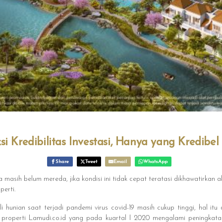
ksi Kredibilitas Investasi, Hanya yang Kredibel
Share
Tweet
Email
WhatsApp
masih belum mereda, jika kondisi ini tidak cepat teratasi dikhawatirka
perti.
 hunian saat terjadi pandemi virus covid-19 masih cukup tinggi, hal itu 
l properti Lamudi.co.id yang pada kuartal I 2020 mengalami peningkata