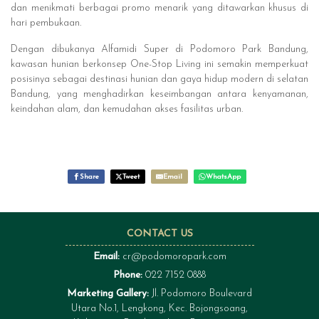
dan menikmati berbagai promo menarik yang ditawarkan khusus di
hari pembukaan.
Dengan dibukanya Alfamidi Super di Podomoro Park Bandung,
kawasan hunian berkonsep One-Stop Living ini semakin memperkuat
posisinya sebagai destinasi hunian dan gaya hidup modern di selatan
Bandung, yang menghadirkan keseimbangan antara kenyamanan,
keindahan alam, dan kemudahan akses fasilitas urban.
Share
Tweet
Email
WhatsApp
CONTACT US
Email:
cr@podomoropark.com
Phone:
022 7152 0888
Marketing Gallery:
Jl. Podomoro Boulevard
Utara No.1, Lengkong, Kec. Bojongsoang,