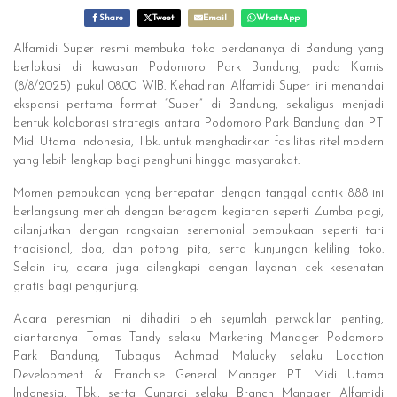
Share
Tweet
Email
WhatsApp
Alfamidi Super resmi membuka toko perdananya di Bandung yang
berlokasi di kawasan Podomoro Park Bandung, pada Kamis
(8/8/2025) pukul 08.00 WIB. Kehadiran Alfamidi Super ini menandai
ekspansi pertama format “Super” di Bandung, sekaligus menjadi
bentuk kolaborasi strategis antara Podomoro Park Bandung dan PT
Midi Utama Indonesia, Tbk. untuk menghadirkan fasilitas ritel modern
yang lebih lengkap bagi penghuni hingga masyarakat.
Momen pembukaan yang bertepatan dengan tanggal cantik 8.8.8 ini
berlangsung meriah dengan beragam kegiatan seperti Zumba pagi,
dilanjutkan dengan rangkaian seremonial pembukaan seperti tari
tradisional, doa, dan potong pita, serta kunjungan keliling toko.
Selain itu, acara juga dilengkapi dengan layanan cek kesehatan
gratis bagi pengunjung.
Acara peresmian ini dihadiri oleh sejumlah perwakilan penting,
diantaranya Tomas Tandy selaku Marketing Manager Podomoro
Park Bandung, Tubagus Achmad Malucky selaku Location
Development & Franchise General Manager PT Midi Utama
Indonesia, Tbk., serta Gunardi selaku Branch Manager Alfamidi