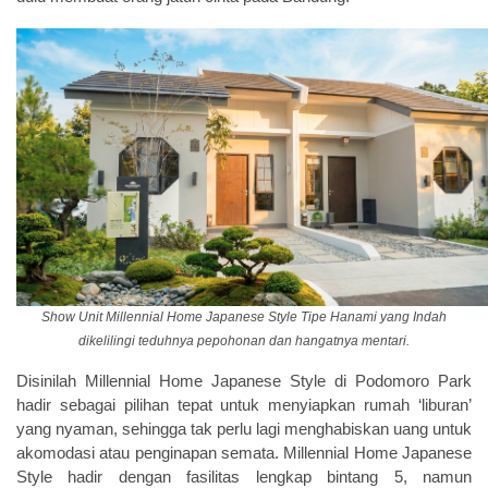
Show Unit Millennial Home Japanese Style Tipe Hanami yang Indah
dikelilingi teduhnya pepohonan dan hangatnya mentari.
Disinilah Millennial Home Japanese Style di Podomoro Park
hadir sebagai pilihan tepat untuk menyiapkan rumah ‘liburan’
yang nyaman, sehingga tak perlu lagi menghabiskan uang untuk
akomodasi atau penginapan semata. Millennial Home Japanese
Style hadir dengan fasilitas lengkap bintang 5, namun