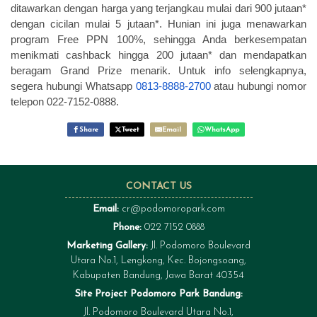
ditawarkan dengan harga yang terjangkau mulai dari
900 jutaan
*
dengan
cicilan mulai 5 jutaan
*. Hunian ini juga menawarkan
program Free PPN 100%, sehingga Anda berkesempatan
menikmati cashback hingga 200 jutaan
*
dan mendapatkan
beragam Grand Prize menarik
. Untuk info selengkapnya,
segera hubungi Whatsapp
0813-8888-2700
atau hubungi nomor
telepon 022-7152-0888.
Share
Tweet
Email
WhatsApp
CONTACT US
Email:
cr@podomoropark.com
Phone:
022 7152 0888
Marketing Gallery:
Jl. Podomoro Boulevard
Utara No.1, Lengkong, Kec. Bojongsoang,
Kabupaten Bandung, Jawa Barat 40354
Site Project Podomoro Park Bandung:
Jl. Podomoro Boulevard Utara No.1,