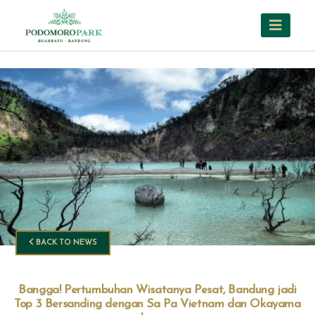
BACK TO NEWS
Bangga! Pertumbuhan Wisatanya Pesat, Bandung jadi
Top 3 Bersanding dengan Sa Pa Vietnam dan Okayama