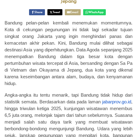
Jepang
Share
Tweet
Email
WhatsApp
Bandung pelan-pelan kembali menemukan momentumnya.
Kota di cekungan pegunungan ini tidak lagi sekadar tujuan
singkat orang Jakarta yang ingin menghindari panas dan
kemacetan akhir pekan. Kini, Bandung mulai dilihat sebagai
destinasi Asia yang diperhitungkan. Data Agoda sepanjang 2025
menempatkan Bandung dalam tiga besar kota dengan
pertumbuhan wisata tercepat di Asia, bersanding dengan Sa Pa
di Vietnam dan Okayama di Jepang, dua kota yang dikenal
karena keseimbangan antara alam, budaya, dan kenyamanan
hidup.
Angka-angka itu tentu menarik, tapi Bandung tidak hidup dari
statistik semata. Berdasarkan data pada laman
jabarprov.go.id
,
hingga triwulan ketiga 2025, kunjungan wisatawan menembus
6,5 juta orang, melonjak tajam dari tahun sebelumnya. Suasana
menjadi salah satu daya tarik yang membuat wisatawan
berbondong-bondong mengunjungi Bandung. Udara yang lebih
sejuk, lanskap pegunungan yang mengitari kota, bangunan