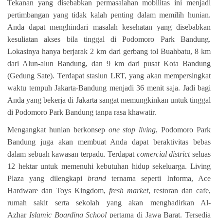
Tekanan yang disebabkan permasalahan mobilitas ini menjadi
pertimbangan yang tidak kalah penting dalam memilih hunian.
Anda dapat menghindari masalah kesehatan yang disebabkan
kesuliatan akses bila tinggal di Podomoro Park Bandung.
Lokasinya hanya berjarak 2 km dari gerbang tol Buahbatu, 8 km
dari Alun-alun Bandung, dan 9 km dari pusat Kota Bandung
(Gedung Sate). Terdapat stasiun LRT, yang akan mempersingkat
waktu tempuh Jakarta-Bandung menjadi 36 menit saja. Jadi bagi
Anda yang bekerja di Jakarta sangat memungkinkan untuk tinggal
di Podomoro Park Bandung tanpa rasa khawatir.
Mengangkat hunian berkonsep
one stop living
, Podomoro Park
Bandung juga akan membuat Anda dapat beraktivitas bebas
dalam sebuah kawasan terpadu. Terdapat
comercial district
seluas
12 hektar untuk memenuhi kebutuhan hidup sekeluarga. Living
Plaza yang dilengkapi
brand
ternama seperti Informa, Ace
Hardware dan Toys Kingdom,
fresh market
, restoran dan cafe,
rumah sakit serta sekolah yang akan menghadirkan Al-
Azhar
Islamic Boarding School
pertama di Jawa Barat. Tersedia