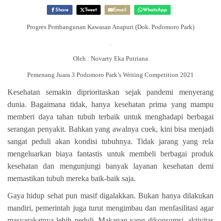
Share
Tweet
Email
WhatsApp
Progres Pembangunan Kawasan Anapuri (Dok. Podomoro Park)
.
Oleh : Novarty Eka Putriana
Pemenang Juara 3 Podomoro Park’s Writing Competition 2021
Kesehatan semakin diprioritaskan sejak pandemi menyerang
dunia. Bagaimana tidak, hanya kesehatan prima yang mampu
memberi daya tahan tubuh terbaik untuk menghadapi berbagai
serangan penyakit. Bahkan yang awalnya cuek, kini bisa menjadi
sangat peduli akan kondisi tubuhnya. Tidak jarang yang rela
mengeluarkan biaya fantastis untuk membeli berbagai produk
kesehatan dan mengunjungi banyak layanan kesehatan demi
memastikan tubuh mereka baik-baik saja.
Gaya hidup sehat pun masif digalakkan. Bukan hanya dilakukan
mandiri, pemerintah juga turut mengimbau dan menfasilitasi agar
masyarakatnya lebih peduli. Makanan yang dikonsumsi, aktivitas