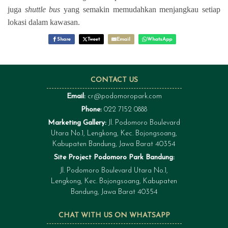
juga
shuttle bus
yang semakin memudahkan menjangkau setiap
lokasi dalam kawasan.
Share
Tweet
Email
WhatsApp
CONTACT US
Email:
cr@podomoropark.com
Phone:
022 7152 0888
Marketing Gallery:
Jl. Podomoro Boulevard
Utara No.1, Lengkong, Kec. Bojongsoang,
Kabupaten Bandung, Jawa Barat 40354
Site Project Podomoro Park Bandung:
Jl. Podomoro Boulevard Utara No.1,
Lengkong, Kec. Bojongsoang, Kabupaten
Bandung, Jawa Barat 40354
CHAT WITH US ON WHATSAPP