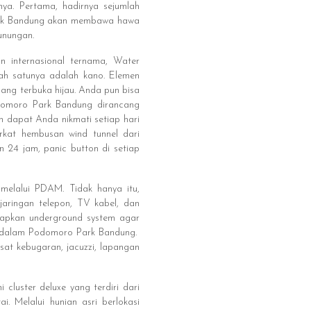
ya. Pertama, hadirnya sejumlah
Park Bandung akan membawa hawa
unungan.
n internasional ternama, Water
lah satunya adalah kano. Elemen
ng terbuka hijau. Anda pun bisa
odomoro Park Bandung dirancang
dapat Anda nikmati setiap hari
erkat hembusan wind tunnel dari
 24 jam, panic button di setiap
melalui PDAM. Tidak hanya itu,
jaringan telepon, TV kabel, dan
enerapkan underground system agar
n dalam Podomoro Park Bandung.
usat kebugaran, jacuzzi, lapangan
luster deluxe yang terdiri dari
. Melalui hunian asri berlokasi