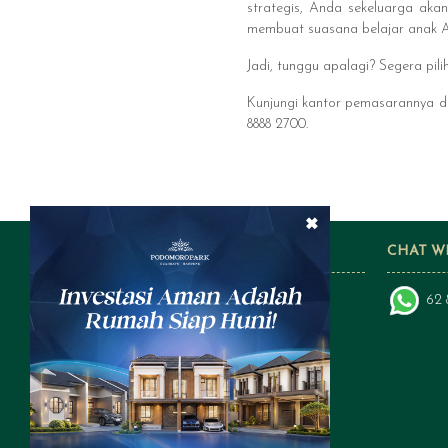
strategis, Anda sekeluarga aka
membuat suasana belajar anak 
Jadi, tunggu apalagi? Segera pi
Kunjungi kantor pemasarannya di
8888 2700.
×
FOLLOW US ON SOCIAL MEDIA
CHAT W
62 
a subsidiary of: