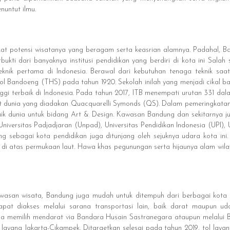
untut ilmu.
kat potensi wisatanya yang beragam serta keasrian alamnya. Padahal, Ban
rbukti dari banyaknya institusi pendidikan yang berdiri di kota ini Salah 
teknik pertama di Indonesia. Berawal dari kebutuhan tenaga teknik saat
l Bandoeng (THS) pada tahun 1920. Sekolah inilah yang menjadi cikal b
nggi terbaik di Indonesia. Pada tahun 2017, ITB menempati urutan 331 dal
kat dunia yang diadakan Quacquarelli Symonds (QS). Dalam pemeringkata
baik dunia untuk bidang Art & Design. Kawasan Bandung dan sekitarnya j
 Universitas Padjadjaran (Unpad), Universitas Pendidikan Indonesia (UPI),
 sebagai kota pendidikan juga ditunjang oleh sejuknya udara kota ini. Ha
di atas permukaan laut. Hawa khas pegunungan serta hijaunya alam wila
asan wisata, Bandung juga mudah untuk ditempuh dari berbagai kota d
apat diakses melalui sarana transportasi lain, baik darat maupun u
 memilih mendarat via Bandara Husain Sastranegara ataupun melalui Ban
layang Jakarta-Cikampek. Ditargetkan selesai pada tahun 2019, tol layang 