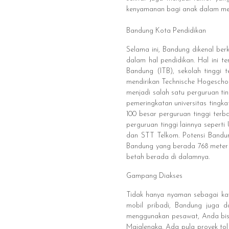
kenyamanan bagi anak dalam men
Bandung Kota Pendidikan
Selama ini, Bandung dikenal ber
dalam hal pendidikan. Hal ini te
Bandung (ITB), sekolah tinggi 
mendirikan Technische Hogeschoo
menjadi salah satu perguruan ti
pemeringkatan universitas ting
100 besar perguruan tinggi ter
perguruan tinggi lainnya seperti
dan STT Telkom. Potensi Bandung
Bandung yang berada 768 meter 
betah berada di dalamnya.
Gampang Diakses
Tidak hanya nyaman sebagai kaw
mobil pribadi, Bandung juga d
menggunakan pesawat, Anda bisa
Majalengka. Ada pula proyek tol 