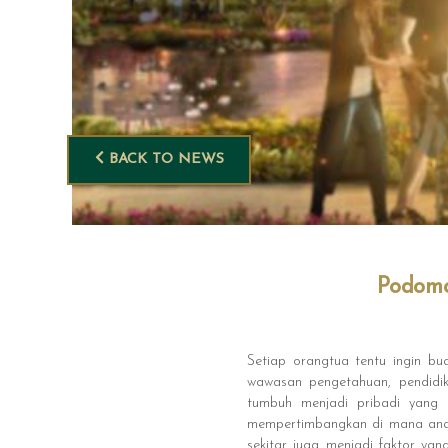
BACK TO NEWS
Podomo
Setiap orangtua tentu ingin bu
wawasan pengetahuan, pendidi
tumbuh menjadi pribadi yang c
mempertimbangkan di mana anak a
sekitar juga menjadi faktor ya