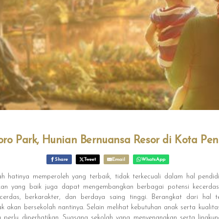
ro Park, Hunian Bernuansa Resor di Kota Pen
Share
Tweet
Email
WhatsApp
ah hatinya memperoleh yang terbaik, tidak terkecuali dalam hal pendi
kan yang baik juga dapat mengembangkan berbagai potensi kecerda
erdas, berkarakter, dan berdaya saing tinggi. Berangkat dari hal t
kan bersekolah nantinya. Selain melihat kebutuhan anak serta kualitas
ng perlu diperhatikan. Suasana sekolah yang menyenangkan serta lingku