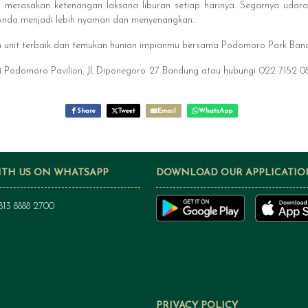
n merasakan ketenangan laksana liburan setiap harinya. Segarnya udara
Anda menjadi lebih nyaman dan menyenangkan.
lih unit terbaik dan temukan hunian impianmu bersama Podomoro Park Ban
 Podomoro Pavilion, Jl. Diponegoro 27 Bandung atau hubungi 022 7152 0
Share
Tweet
Email
WhatsApp
ITH US ON WHATSAPP
DOWNLOAD OUR APPLICATIO
813 8888 2700
PRIVACY POLICY