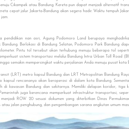
nuju Cikampek atau Bandung. Kereta pun dapat menjadi alternatif trans
 kereta cepat jalur Jakarta-Bandung akan segera hadir. Waktu tempuh Jak
 jam.
ota pendidikan nan asri, Agung Podomoro Land berupaya menghadirk
Bandung. Berlokasi di Bandung Selatan, Podomoro Park Bandung dapat
lometer. Pintu tol tersebut akan terhubung menuju beberapa tol seperti
perkuat sistem transportasi melalui Bandung Intra Urban Toll Road (BI
ngga semakin mempersingkat waktu perjalanan Anda menuju pusat kota 
l Transit (LRT) metro kapsul Bandung dan LRT Metropolitan Bandung Raya
tro kapsul rencananya akan beroperasi di dalam kota Bandung. Sement
 di kawasan Bandung dan sekitarnya. Memiliki delapan koridor, tiga
emerintah juga berencana memperkuat infrastruktur transportasi, seper
 menjadi ROW 20 sesuai dokumen yang diterbitkan Dinas Permukima
s atau jalan penghubung, dan pengembangan sarana angkutan umum masa