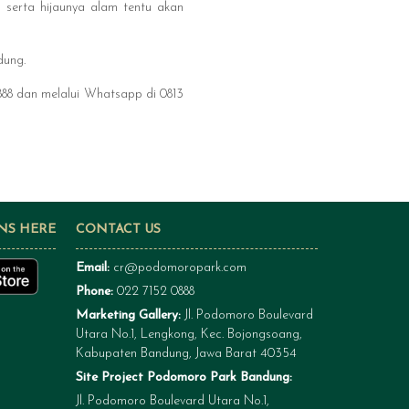
 serta hijaunya alam tentu akan
dung.
888 dan melalui Whatsapp di 0813
NS HERE
CONTACT US
Email:
cr@podomoropark.com
Phone:
022 7152 0888
Marketing Gallery:
Jl. Podomoro Boulevard
Utara No.1, Lengkong, Kec. Bojongsoang,
Kabupaten Bandung, Jawa Barat 40354
Site Project Podomoro Park Bandung:
Jl. Podomoro Boulevard Utara No.1,