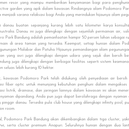
lemen resor yang mampu memberikan kenyamanan bagi para penghunin
ective garden yang apik dalam kawasan. Rindangnya alam Podomoro 
ta menjadi sarana relaksasi bagi Anda yang merindukan hijaunya alam peg
 danau buatan sepanjang kurang lebih satu kilometer karya konsulta
tralia. Danau ini juga dilengkapi dengan sejumlah permainan air, sa
ro Park Bandung adalah pemanfaatan hampir 50 persen lahan sebagai rua
main di area taman yang tersedia. Keempat, setiap hunian dalam P
unungan Malabar dan Patuha. Hijaunya pemandangan alam pegunungan 
ngan yang asri juga dilengkapi dengan udara yang sejuk dan bersih b
ung juga dilengkapi dengan berbagai fasilitas seperti sistem keamanan
 seluas lebih kurang 10 hektar.
r, kawasan Podomoro Park telah didukung oleh penyediaan air bersih 
alasi fiber optic untuk menunjang kebutuhan penghuni dalam mengakses 
stalasi listrik, drainase, dan jaringan lainnya dalam kawasan ini akan m
n nyaman dipandang. Anda pun juga dapat berolahraga dengan nyama
 pinggir danau. Tersedia pula club house yang dilengkapi infinity pool, p
ion room.
Podomoro Park Bandung akan dikembangkan dalam tiga cluster, yakni c
 serta cluster premium Anapuri. Seluruhnya hunian dengan dua lantai