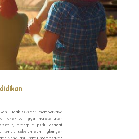
didikan
dikan. Tidak sekedar memperkaya
san anak sehingga mereka akan
ersebut, orangtua perlu cermat
, kondisi sekolah dan lingkungan
ngan yang asri tentu memberikan