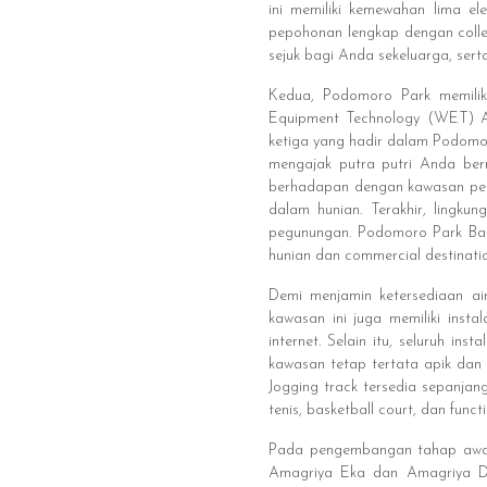
ini memiliki kemewahan lima e
pepohonan lengkap dengan coll
sejuk bagi Anda sekeluarga, ser
Kedua, Podomoro Park memiliki
Equipment Technology (WET) Aus
ketiga yang hadir dalam Podomo
mengajak putra putri Anda ber
berhadapan dengan kawasan peg
dalam hunian. Terakhir, lingku
pegunungan. Podomoro Park Band
hunian dan commercial destination
Demi menjamin ketersediaan ai
kawasan ini juga memiliki inst
internet. Selain itu, seluruh in
kawasan tetap tertata apik da
Jogging track tersedia sepanjang
tenis, basketball court, dan funct
Pada pengembangan tahap awal, 
Amagriya Eka dan Amagriya Dwi,