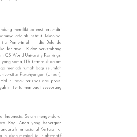
dung memiliki potensi tersendiri
satunya adalah Institut Teknologi
 itu, Pemerintah Hindia Belanda
akal lahirnya ITB dan berkembang
am QS World University Rankings,
n yang sama, ITB termasuk dalam
uga menjadi rumah bagi sejumlah
 Universitas Parahyangan (Unpar),
l ini tidak terlepas dari posisi
yah ini tentu membuat seseorang
i Indonesia. Selain mengendarai
dara. Bagi Anda yang bepergian
dara Internasional Kertajati di
ini akan menjadi jalur alternatif