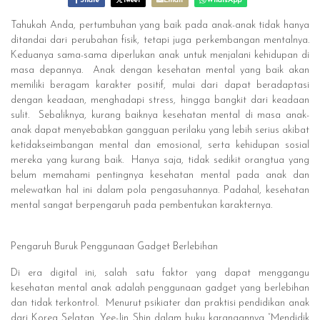
Share
Tweet
Email
WhatsApp
Tahukah Anda, pertumbuhan yang baik pada anak-anak tidak hanya
ditandai dari perubahan fisik, tetapi juga perkembangan mentalnya.
Keduanya sama-sama diperlukan anak untuk menjalani kehidupan di
masa depannya. Anak dengan kesehatan mental yang baik akan
memiliki beragam karakter positif, mulai dari dapat beradaptasi
dengan keadaan, menghadapi stress, hingga bangkit dari keadaan
sulit. Sebaliknya, kurang baiknya kesehatan mental di masa anak-
anak dapat menyebabkan gangguan perilaku yang lebih serius akibat
ketidakseimbangan mental dan emosional, serta kehidupan sosial
mereka yang kurang baik. Hanya saja, tidak sedikit orangtua yang
belum memahami pentingnya kesehatan mental pada anak dan
melewatkan hal ini dalam pola pengasuhannya. Padahal, kesehatan
mental sangat berpengaruh pada pembentukan karakternya.
Pengaruh Buruk Penggunaan Gadget Berlebihan
Di era digital ini, salah satu faktor yang dapat menggangu
kesehatan mental anak adalah penggunaan gadget yang berlebihan
dan tidak terkontrol. Menurut psikiater dan praktisi pendidikan anak
dari Korea Selatan, Yee-Jin Shin dalam buku karangannya “Mendidik