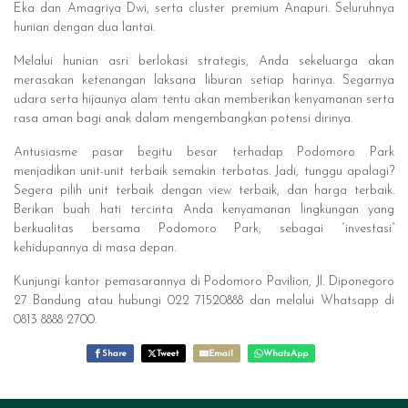
Eka dan Amagriya Dwi, serta cluster premium Anapuri. Seluruhnya
hunian dengan dua lantai.
Melalui hunian asri berlokasi strategis, Anda sekeluarga akan
merasakan ketenangan laksana liburan setiap harinya. Segarnya
udara serta hijaunya alam tentu akan memberikan kenyamanan serta
rasa aman bagi anak dalam mengembangkan potensi dirinya.
Antusiasme pasar begitu besar terhadap Podomoro Park
menjadikan unit-unit terbaik semakin terbatas. Jadi, tunggu apalagi?
Segera pilih unit terbaik dengan view terbaik, dan harga terbaik.
Berikan buah hati tercinta Anda kenyamanan lingkungan yang
berkualitas bersama Podomoro Park, sebagai “investasi”
kehidupannya di masa depan.
Kunjungi kantor pemasarannya di Podomoro Pavilion, Jl. Diponegoro
27 Bandung atau hubungi 022 71520888 dan melalui Whatsapp di
0813 8888 2700.
Share
Tweet
Email
WhatsApp